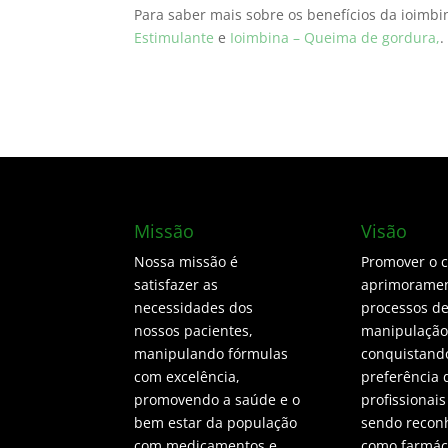
Para saber mais sobre os benefícios da ioimbi
Estimulante
e
Ioimbina – Queima de gordura,
.
Missão
Visão
Nossa missão é
Promover o 
satisfazer as
aprimoramen
necessidades dos
processos d
nossos pacientes,
manipulação
manipulando fórmulas
conquistand
com excelência,
preferência 
promovendo a saúde e o
profissionais
bem estar da população
sendo recon
com medicamentos e
como farmáci