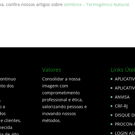
na, confira nossos artigos sobre
Ioimbina – Termogênico Natural,
Valores
Links Úte
continuo
Consolidar a nossa
APLICATI
to dos
imagem com
APLICATI
e
comprometimento
ANVISA
,
professional e ética,
CRF-RJ
o a
valorizando pessoas e
dos
inovando nossos
DISQUE 
 e clientes,
métodos.
PROCON-
hecida
LOGIN A
a de alto