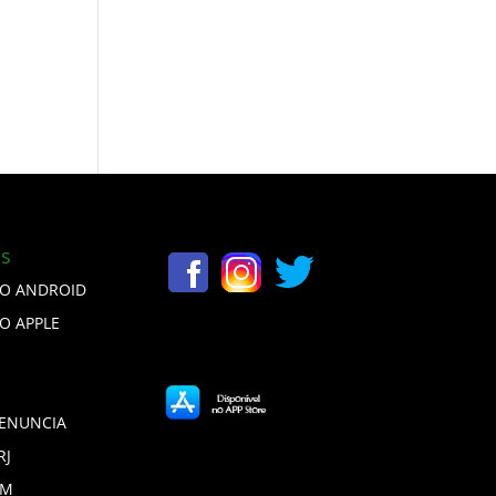
is
VO ANDROID
VO APPLE
DENUNCIA
RJ
DM