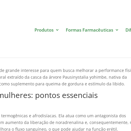
Produtos
Formas Farmacêuticas
Di
e Mulheres: Benefícios e Uso
e grande interesse para quem busca melhorar a performance físi
ral extraído da casca da árvore Pausinystalia yohimbe, nativa da
 como suplemento para queima de gordura e estímulo da libido.
ulheres: pontos essenciais
 termogênicas e afrodisíacas. Ela atua como um antagonista dos
a em aumento da liberação de noradrenalina e, consequentemente, 
hora o fluxo sanguíneo, o que pode ajudar na função erétil.