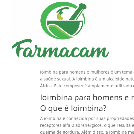
Ioimbina para Homens 
Ioimbina para homens e mulheres é um tema d
a saúde sexual. A ioimbina é um alcaloide natu
África. Este composto é amplamente utilizado
Ioimbina para homens e m
O que é Ioimbina?
A ioimbina é conhecida por suas propriedades
receptores alfa-2 adrenérgicos, o que result
queima de gordura. Além disso, a ioimbina mel