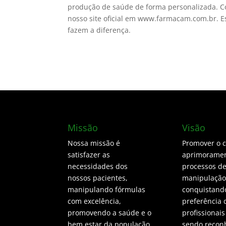
produção de saúde de forma personalizada. C
nosso site oficial em www.farmacam.com.br. 
fazem a diferença.
Missão
Visão
Nossa missão é
Promover o 
satisfazer as
aprimoramen
necessidades dos
processos d
nossos pacientes,
manipulação
manipulando fórmulas
conquistand
com excelência,
preferência 
promovendo a saúde e o
profissionais
bem estar da população
sendo recon