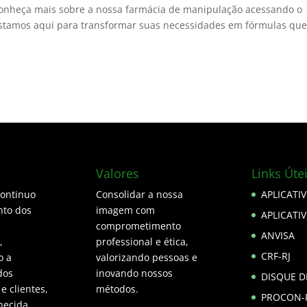
onheça mais sobre a nossa farmácia de manipulação acessando o
Estamos aqui para transformar suas necessidades em fórmulas qu
Valores
Links Úte
continuo
Consolidar a nossa
APLICATI
to dos
imagem com
APLICATI
e
comprometimento
ANVISA
,
professional e ética,
CRF-RJ
o a
valorizando pessoas e
dos
inovando nossos
DISQUE 
 e clientes,
métodos.
PROCON-
hecida