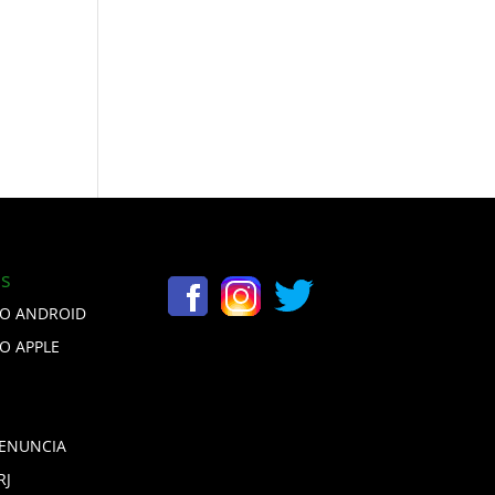
e
is
VO ANDROID
VO APPLE
DENUNCIA
RJ