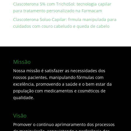
Clascoterona 5% com TrichoSol: tecnologia capilar
para tratamento personalizado na Farmacam
Clascoterona Soluo Capilar: frmula manipulada para
cuidados com couro cabeludo e queda de cabelo
Missão
Nossa missão é satisfazer as necessidades dos
nossos pacientes, manipulando fórmulas com
excelência, promovendo a saúde e o bem estar da
população com medicamentos e cosméticos de
qualidade.
Visão
Promover o continuo aprimoramento dos processos