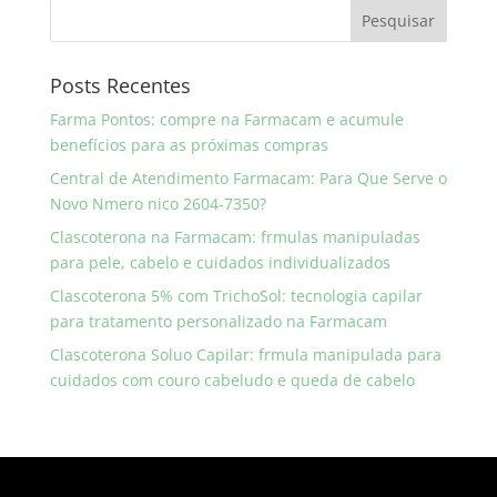
Posts Recentes
Farma Pontos: compre na Farmacam e acumule
benefícios para as próximas compras
Central de Atendimento Farmacam: Para Que Serve o
Novo Nmero nico 2604-7350?
Clascoterona na Farmacam: frmulas manipuladas
para pele, cabelo e cuidados individualizados
Clascoterona 5% com TrichoSol: tecnologia capilar
para tratamento personalizado na Farmacam
Clascoterona Soluo Capilar: frmula manipulada para
cuidados com couro cabeludo e queda de cabelo