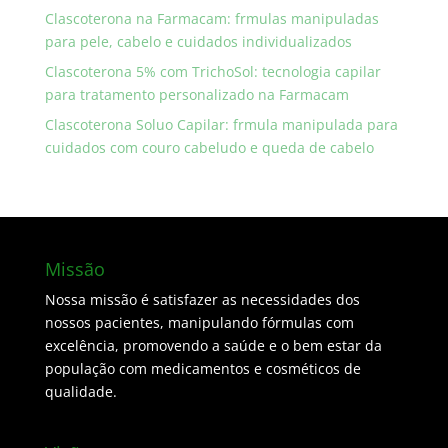
Clascoterona na Farmacam: frmulas manipuladas
para pele, cabelo e cuidados individualizados
Clascoterona 5% com TrichoSol: tecnologia capilar
para tratamento personalizado na Farmacam
Clascoterona Soluo Capilar: frmula manipulada para
cuidados com couro cabeludo e queda de cabelo
Missão
Nossa missão é satisfazer as necessidades dos
nossos pacientes, manipulando fórmulas com
excelência, promovendo a saúde e o bem estar da
população com medicamentos e cosméticos de
qualidade.