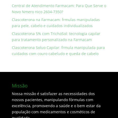
Central de Atendimento Farmacam: Para Que Serve o
Novo Nmero nico 2604-7350?
Clascoterona na Farmacam: frmulas manipuladas
para pele, cabelo e cuidados individualizados
Clascoterona 5% com TrichoSol: tecnologia capilar
para tratamento personalizado na Farmacam
Clascoterona Soluo Capilar: frmula manipulada para
cuidados com couro cabeludo e queda de cabelo
Missão
Nossa missão é satisfazer as necessidades dos
nossos pacientes, manipulando fórmulas com
excelência, promovendo a saúde e o bem estar da
população com medicamentos e cosméticos de
qualidade.