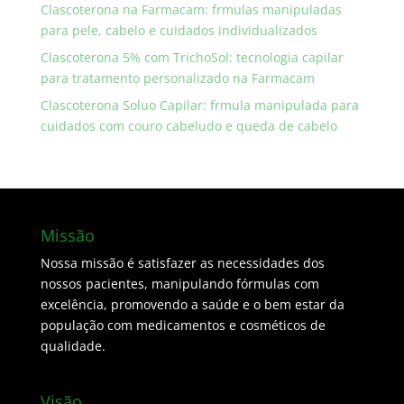
Clascoterona na Farmacam: frmulas manipuladas
para pele, cabelo e cuidados individualizados
Clascoterona 5% com TrichoSol: tecnologia capilar
para tratamento personalizado na Farmacam
Clascoterona Soluo Capilar: frmula manipulada para
cuidados com couro cabeludo e queda de cabelo
Missão
Nossa missão é satisfazer as necessidades dos
nossos pacientes, manipulando fórmulas com
excelência, promovendo a saúde e o bem estar da
população com medicamentos e cosméticos de
qualidade.
Visão