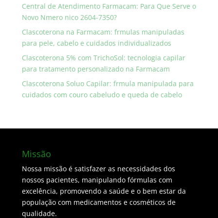
Central de Atendimento Farmacam: Para Que Serve o
Novo Nmero nico 2604-7350?
Clascoterona na Farmacam: frmulas manipuladas
para pele, cabelo e cuidados individualizados
Clascoterona 5% com TrichoSol: tecnologia capilar
para tratamento personalizado na Farmacam
Clascoterona Soluo Capilar: frmula manipulada para
cuidados com couro cabeludo e queda de cabelo
Missão
Nossa missão é satisfazer as necessidades dos
nossos pacientes, manipulando fórmulas com
excelência, promovendo a saúde e o bem estar da
população com medicamentos e cosméticos de
qualidade.