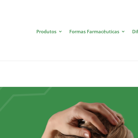
Produtos
Formas Farmacêuticas
Di
amento contra dores com
acam.