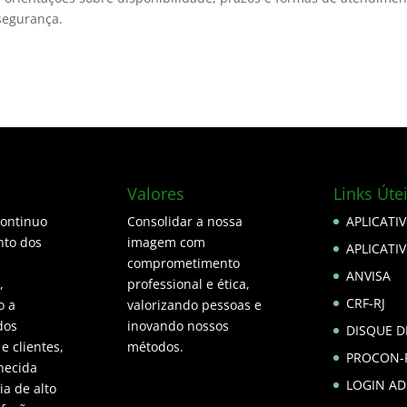
segurança.
Valores
Links Úte
continuo
Consolidar a nossa
APLICATI
to dos
imagem com
APLICATI
e
comprometimento
ANVISA
,
professional e ética,
CRF-RJ
o a
valorizando pessoas e
dos
inovando nossos
DISQUE 
 e clientes,
métodos.
PROCON-
hecida
LOGIN A
a de alto