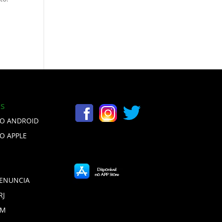
is
VO ANDROID
VO APPLE
DENUNCIA
RJ
DM