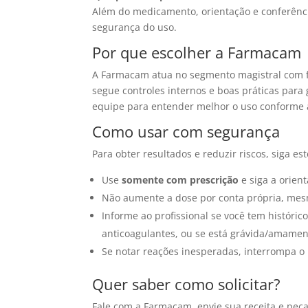
Além do medicamento, orientação e conferênci
segurança do uso.
Por que escolher a Farmacam
A Farmacam atua no segmento magistral com f
segue controles internos e boas práticas para 
equipe para entender melhor o uso conforme a
Como usar com segurança
Para obter resultados e reduzir riscos, siga es
Use
somente com prescrição
e siga a orien
Não aumente a dose por conta própria, mesm
Informe ao profissional se você tem histórico
anticoagulantes, ou se está grávida/amame
Se notar reações inesperadas, interrompa o
Quer saber como solicitar?
Fale com a Farmacam, envie sua receita e peça