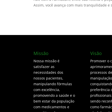
Assim, você avança com mais tranquilidade e 
Missão
Visão
Nossa missão é
Promover o 
satisfazer as
aprimoramen
necessidades dos
processos d
nossos pacientes,
manipulação
manipulando fórmulas
conquistand
com excelência,
preferência 
promovendo a saúde e o
profissionais
bem estar da população
sendo recon
com medicamentos e
como farmáci