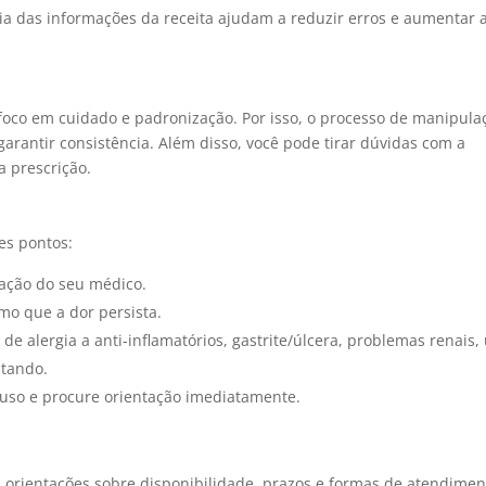
a das informações da receita ajudam a reduzir erros e aumentar 
oco em cuidado e padronização. Por isso, o processo de manipula
garantir consistência. Além disso, você pode tirar dúvidas com a
 prescrição.
tes pontos:
tação do seu médico.
o que a dor persista.
 de alergia a anti-inflamatórios, gastrite/úlcera, problemas renais,
ntando.
 uso e procure orientação imediatamente.
 orientações sobre disponibilidade, prazos e formas de atendimen