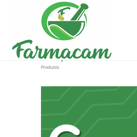
Revolucione seu trat
Cetoprofeno da Farm
Produtos