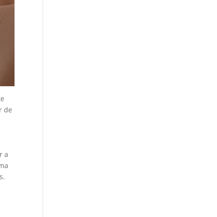
te
r de
r a
uma
s.