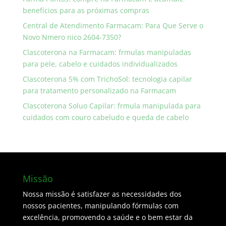
benefícios para as próximas compras
Central de Atendimento Farmacam: Para Que Serve o
Novo Nmero nico 2604-7350?
Clascoterona na Farmacam: frmulas manipuladas
para pele, cabelo e cuidados individualizados
Clascoterona 5% com TrichoSol: tecnologia capilar
para tratamento personalizado na Farmacam
Clascoterona Soluo Capilar: frmula manipulada para
cuidados com couro cabeludo e queda de cabelo
Missão
Nossa missão é satisfazer as necessidades dos
nossos pacientes, manipulando fórmulas com
excelência, promovendo a saúde e o bem estar da