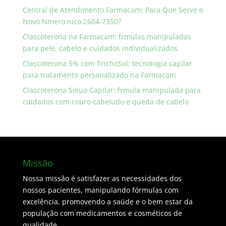
Central de Atendimento Farmacam: Para Que Serve o
Novo Nmero nico 2604-7350?
Clascoterona na Farmacam: frmulas manipuladas
para pele, cabelo e cuidados individualizados
Clascoterona 5% com TrichoSol: tecnologia capilar
para tratamento personalizado na Farmacam
Clascoterona Soluo Capilar: frmula manipulada para
cuidados com couro cabeludo e queda de cabelo
Missão
Nossa missão é satisfazer as necessidades dos
nossos pacientes, manipulando fórmulas com
excelência, promovendo a saúde e o bem estar da
população com medicamentos e cosméticos de
qualidade.