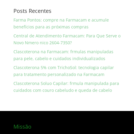
Posts Recentes
Farma Pontos: compre na Farmacam e acumule
benefícios para as próximas compras
Central de Atendimento Farmacam: Para Que Serve o
Novo Nmero nico 2604-7350?
Clascoterona na Farmacam: frmulas manipuladas
para pele, cabelo e cuidados individualizados
Clascoterona 5% com TrichoSol: tecnologia capilar
para tratamento personalizado na Farmacam
Clascoterona Soluo Capilar: frmula manipulada para
cuidados com couro cabeludo e queda de cabelo
Missão