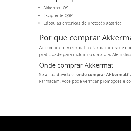
Akkermat QS
Excipiente QSP
Cápsulas entéricas de proteção gástrica
Por que comprar Akkerm
Ao comprar o Akkermat na Farmacam, você e
praticidade para incluir no dia a dia. Além di
Onde comprar Akkermat
Se a sua dúvida é “
onde comprar Akkermat?
”
Farmacam, você pode verificar promoções e co