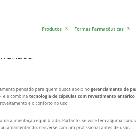
Produtos
Formas Farmacêuticas
e Apetite e Gerenciamento de
Avanada
emento pensado para quem busca apoio no
gerenciamento de pe
so, ele combina
tecnologia de cápsulas com revestimento entérico
proveitamento e o conforto no uso.
ma alimentação equilibrada. Portanto, se você tem alguma condi
 ou amamentando, converse com um profissional antes de usar.