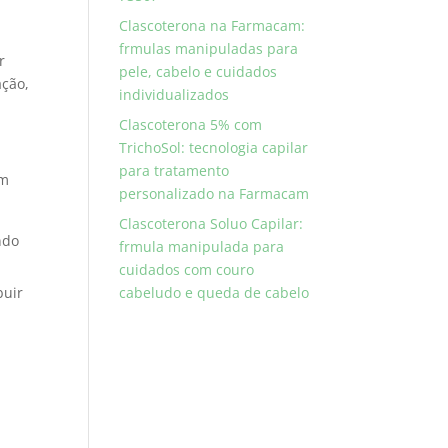
Clascoterona na Farmacam:
frmulas manipuladas para
r
pele, cabelo e cuidados
ação,
individualizados
Clascoterona 5% com
TrichoSol: tecnologia capilar
para tratamento
em
personalizado na Farmacam
Clascoterona Soluo Capilar:
ndo
frmula manipulada para
cuidados com couro
buir
cabeludo e queda de cabelo