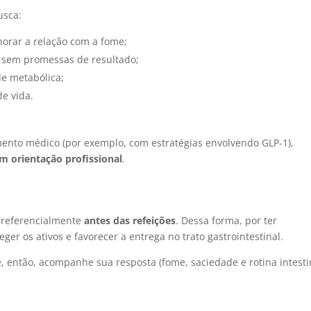
usca:
horar a relação com a fome;
 sem promessas de resultado;
e metabólica;
de vida.
nto médico (por exemplo, com estratégias envolvendo GLP-1),
 orientação profissional
.
preferencialmente
antes das refeições
. Dessa forma, por ter
eger os ativos e favorecer a entrega no trato gastrointestinal.
, então, acompanhe sua resposta (fome, saciedade e rotina intesti