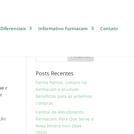
Diferenciais
Informativo Farmacam
Contato
Pesquise
Posts Recentes
Farma Pontos: compre na
so
e
Farmacam e acumule
e
benefícios para as próximas
compras
Central de Atendimento
ção
Farmacam: Para Que Serve o
Novo Nmero nico 2604-
7350?