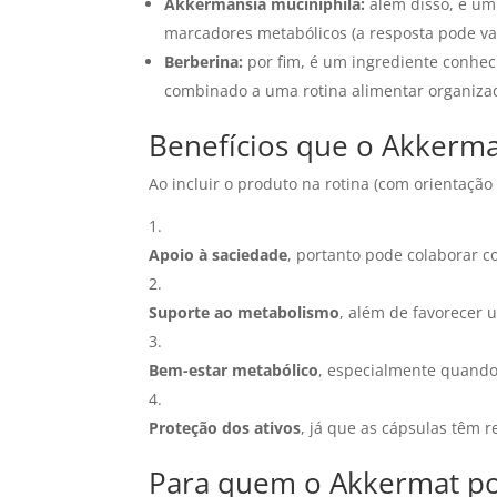
Akkermansia muciniphila:
além disso, é um
marcadores metabólicos (a resposta pode var
Berberina:
por fim, é um ingrediente conhec
combinado a uma rotina alimentar organiza
Benefícios que o Akkerma
Ao incluir o produto na rotina (com orientaçã
Apoio à saciedade
, portanto pode colaborar c
Suporte ao metabolismo
, além de favorecer 
Bem-estar metabólico
, especialmente quando
Proteção dos ativos
, já que as cápsulas têm r
Para quem o Akkermat po