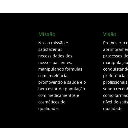
Missão
Visão
Nossa missão é
Promover o 
satisfazer as
aprimoramen
necessidades dos
processos d
nossos pacientes,
manipulação
manipulando fórmulas
conquistand
com excelência,
preferência 
promovendo a saúde e o
profissionais
bem estar da população
sendo recon
com medicamentos e
como farmáci
cosméticos de
nível de sati
qualidade.
qualidade.