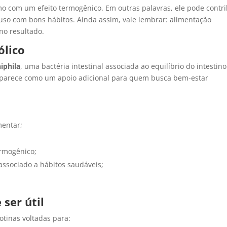
 com um efeito termogênico. Em outras palavras, ele pode contri
so com bons hábitos. Ainda assim, vale lembrar: alimentação
 no resultado.
ólico
iphila
, uma bactéria intestinal associada ao equilíbrio do intestino
aparece como um apoio adicional para quem busca bem-estar
mentar;
ermogênico;
ssociado a hábitos saudáveis;
ser útil
tinas voltadas para: