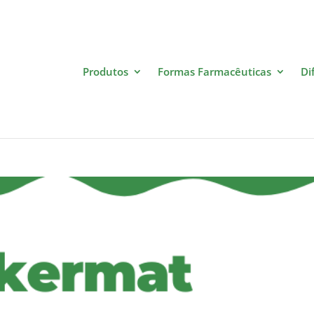
Produtos
Formas Farmacêuticas
Di
atural do Apetite e Metabolism