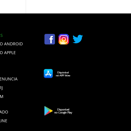
is
VO ANDROID
VO APPLE
DENUNCIA
RJ
DM
ADO
LINE