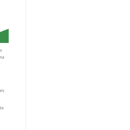
ém
uma
ões
te