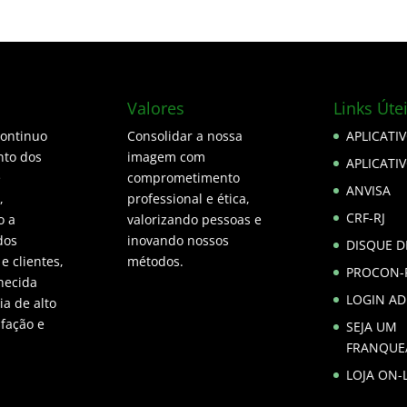
Valores
Links Úte
continuo
Consolidar a nossa
APLICATI
to dos
imagem com
APLICATI
e
comprometimento
ANVISA
,
professional e ética,
CRF-RJ
o a
valorizando pessoas e
dos
inovando nossos
DISQUE 
 e clientes,
métodos.
PROCON-
hecida
LOGIN A
a de alto
sfação e
SEJA UM
FRANQUE
LOJA ON-